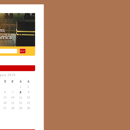
gust 2026
T
F
S
S
1
2
6
7
8
9
13
14
16
15
20
21
22
23
27
28
29
30