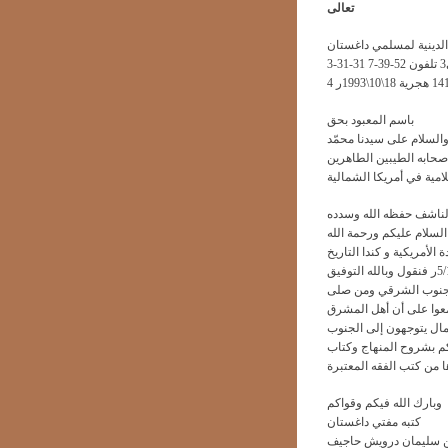
تعالى
 الدينية لمسلمي داغستان
باسم المعبود بحق
والسلام على سيدنا محمّد
أصحابه الطيبين الطاهرين
امية في أمريكا الشمالية
السلام عليكم ورحمة الله
الأمريكية و كندا التاريخ
ى الجنوب الشرقي ومن صلى
معوا على أن أهل المشرق
ال يتوجهون إلى الجنوب
كم بشروح المنهاج وكتاب
وبارك الله فيكم وقواكم
كتبه مفتي داغستان
ن سليمان درويش حاجيف