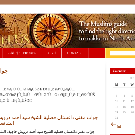
Qiblah القبل
CONTACT
القبلة
إثباتات :: PROOFS
جواب
Calendar
Au
M
T
W
„Ù…Ø§Ø¡ ÙˆÙ…Ø´Ø§ÙŠØ® Ø§Ù„Ø¥Ø³Ù„Ø§Ù…
Ù‰ Ø³Ø¤Ø§Ù„Ù‡Ù… Ø¹Ù† Ø£Ù…Ø± Ø§Ù„Ù‚Ø¨Ù„Ø© ÙÙŠ
3
4
5
Ù„Ø´Ù…Ø§Ù„ÙŠØ©
10
11
12
17
18
19
24
25
26
جواب مفتي داغستان فضلية الشيخ سيد أحمد دروي
31
الشافعي
Jul
جواب مفتي داغستان فضلية الشيخ سيد أحمد درويش حاجيف الشا