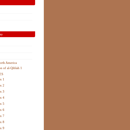
ry
orth America
on of al-Qiblah 1
ES
x 1
x 2
x 3
x 4
x 5
x 6
x 7
x 8
x 9