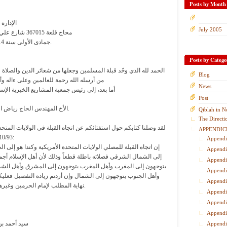
Posts by Month
الإدارة
July 2005
محاج قلعة 367015 شارع علي3 تلفون 52-39-7 31-31-3
4 جمادى الأولى سنة 1414 هجرية 18\10\1993ر.
Posts by Catego
الحمد لله الذي وحّد قبلة المسلمين وجعلها من شعائر الدين والصلاة 
Blog
من أرسله الله رحمة للعالمين وعلى ءاله و
News
أما بعد، إلى رئيس جمعية المشاريع الخيرية الإسل
Post
الأخ المهندس الحاج رياض الناشف حفظه الله وسدده.
Qiblah in N
The Directi
لقد وصلنا كتابكم حول استفتائكم عن اتجاه القبلة في الولايات المتحدة 
APPENDIC
5/10/93ر فنقول وبالله التوفيق:
Appendi
إن اتجاه القبلة للمصلي الولايات المتحدة الأمريكية وكندا هو إل
Appendi
إلى الشمال الشرقي فصلاته باطلة قطعاً وذلك لأن أهل الإسلام أج
Appendi
يتوجهون إلى المغرب وأهل المغرب يتوجهون إلى المشرق وأهل الشم
Appendi
وأهل الجنوب يتوجهون إلى الشمال وإن أردتم زيادة التفصيل فعلي
Appendi
نهاية المطلب لإمام الحرمين وغيرها من كتب الفقه المعتبرة.
Appendi
Appendi
Appendi
سيد أحمد ب
Appendi