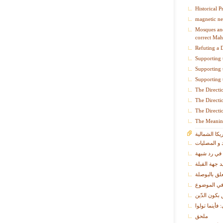
Historical P
magnetic ne
Mosques and
correct Mah
Refuting a 
Supporting 
Supporting 
Supporting 
The Directi
The Directi
The Directi
The Meanin
يكا الشمالية
 و المصليات
ي رد شبهة
 جهة القبلة
لق بالبوصلة
في الموضوع
كون الدّين
فأينما تولوا
ملحق