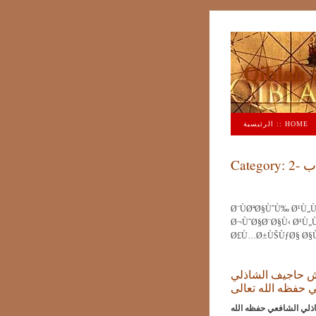
ة
الرئيسية :: HOME
 -2
Category:
Ø¨ÙØªØ§ÙˆÙ‰ Ø¹Ù
Ø¬ÙˆØ§Ø¨Ø§Ù‹ Ø¹Ù„
Ø£Ù…Ø±ÙŠÙƒØ§ Ø§
ش حاجيف الشاذلي
 حفظه الله تعالى
ذلي الشافعي حفظه الله